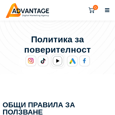
Влезте
Регистрирайте се
0
Влезте
Нямате акаунт?
Регистрирайте се
Политика за
Регистрирайте се
поверителност
Вече имате акаунт?
Влезте
ОБЩИ ПРАВИЛА ЗА
ПОЛЗВАНЕ