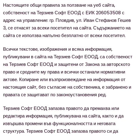
Настоящите общи правила за ползване на уеб сайта,
Запознат съм и се съгласявам с
Политиката за
собственост на Терзиев Софт ЕООД с ЕИК 206053508 с
поверителност
.
адрес на управление: гр. Пловдив, ул. Иван Стефанов Гешев
3, се отнасят за всеки посетител на сайта. Съдържанието на
сайта се използва напълно безплатно от всеки посетител.
Всички текстове, изображения и всяка информация,
публикувани в сайта на Терзиев Софт ЕООД, са собственост
на Терзиев Софт ЕООД и защитени от Закона за авторското
право и сродните му права и всички останали нормативни
актове. Копиране или възпроизвеждане на информация от
настоящия сайт, без съгласие на собственика, е забранено и
правата се защитават по законоустановения ред.
Терзиев Софт ЕООД запазва правото да премахва или
редактира информация, публикувана на сайта, както и да
извършва промени във функционалността и неговата
структура. Терзиев Софт ЕООД запазва правото си да