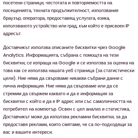
посетени страници, честотата и повторяемостта на
посещенията, тяхната продължителност, използвания
браузър, оператора, предоставящ услугата, езика,
използваното устройство или град, към който е присвоен IP
адресът.
Доставчикът използва описаните бисквитки чрез Google
Analytics. Информацията, събрана с помощта на тези
бисквитки, се изпраща на Google и се използва за оценка на
това как се използва нашата уеб страница (за статистически
цели). Ние няма да свързваме никакви събрани данни с
лична информация. Ние няма да свързваме или да се
стремим да свържем каквато и да е информация за
бисквитки с който и да е IP адрес или със самоличността на
потребител на компютър. Освен с цел анализ и статистика,
Доставчикът може да използва рекламни бисквитки, за да
предоставя реклами, които смятаме, че са по-подходящи за
вас и вашите интереси.