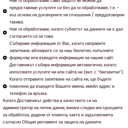
Ние го обработваме само защото не можем да
предоставяме услугите си без да ги обработваме, т.е. -
въз основа на договорните ни отношения / преддоговорни
такива;
Ние ги обработваме, когато субектът на данните ни е дал
съгласието си за това.
Събираме информация от Вас, когато направите
запитване, абонирате се за наш бюлетин, попълните
формуляр или въведете информация на нашия сайт.
Доставчикът събира информация автоматично, когато
използвате услугите ни или сайта ни (вкл. с “бисквитки”).
Когато отправите запитване на сайта ни, ще бъдете
помолени да въведете Вашите имена, имейл адрес и
телефон за връзка.
Когато Доставчикът действа в качеството си на
администратор на лични данни, винаги следва инструкциите
за обработка, дадени от клиента, както и задълженията
съгласно Общия регламент за защита на данните.