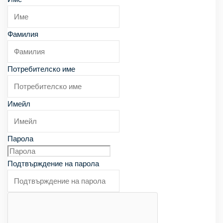
Запознат съм и се съгласявам с
Политиката за
поверителност
.
Фамилия
Потребителско име
Имейл
Парола
Подтвърждение на парола