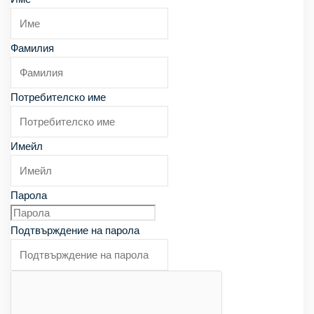
Запознат съм и се съгласявам с
Политиката за
поверителност
.
Фамилия
Потребителско име
Имейл
Парола
Подтвърждение на парола