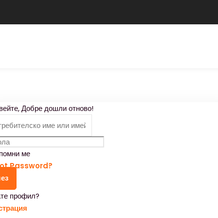
Влезте
Регистрирайте се
Влезте
Нямате акаунт?
Регистрирайте се
вейте, Добре дошли отново!
помни ме
ot Password?
ез
те профил?
Запомни ме
Загубили сте паролата си?
страция