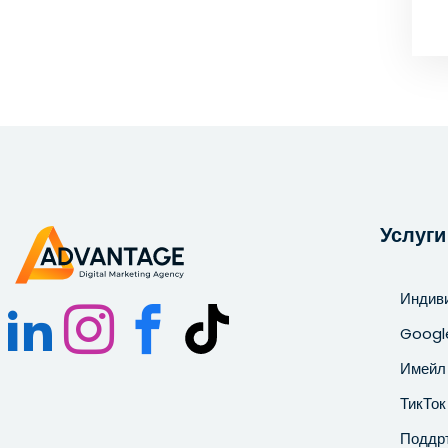
Услуги
Индив
Googl
Имейл 
ТикТок
Поддр