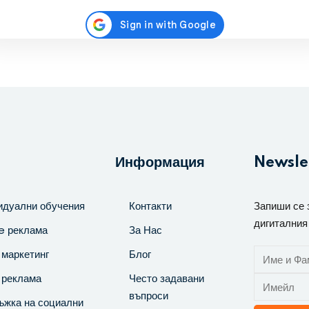
Регистрирайте се
Вече имате акаунт?
Влезте
Информация
Newsle
идуални обучения
Контакти
Запиши се 
дигиталния
e реклама
За Нас
маркетинг
Блог
 реклама
Често задавани
въпроси
ъжка на социални