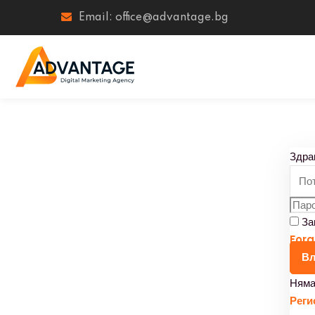
Email: office@advantage.bg
Здра
За
Forg
Вл
Няма
Реги