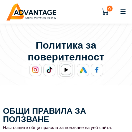
Влезте
Регистрирайте се
0
Влезте
Нямате акаунт?
Регистрирайте се
Политика за
Регистрирайте се
поверителност
Вече имате акаунт?
Влезте
ОБЩИ ПРАВИЛА ЗА
ПОЛЗВАНЕ
Настоящите общи правила за ползване на уеб сайта,