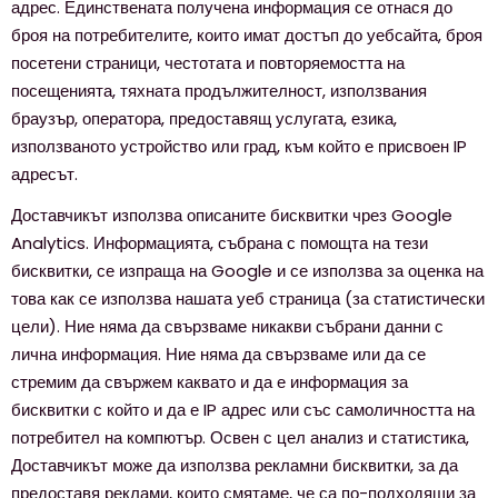
адрес. Единствената получена информация се отнася до
броя на потребителите, които имат достъп до уебсайта, броя
посетени страници, честотата и повторяемостта на
посещенията, тяхната продължителност, използвания
браузър, оператора, предоставящ услугата, езика,
използваното устройство или град, към който е присвоен IP
адресът.
Доставчикът използва описаните бисквитки чрез Google
Analytics. Информацията, събрана с помощта на тези
бисквитки, се изпраща на Google и се използва за оценка на
това как се използва нашата уеб страница (за статистически
цели). Ние няма да свързваме никакви събрани данни с
лична информация. Ние няма да свързваме или да се
стремим да свържем каквато и да е информация за
бисквитки с който и да е IP адрес или със самоличността на
потребител на компютър. Освен с цел анализ и статистика,
Доставчикът може да използва рекламни бисквитки, за да
предоставя реклами, които смятаме, че са по-подходящи за