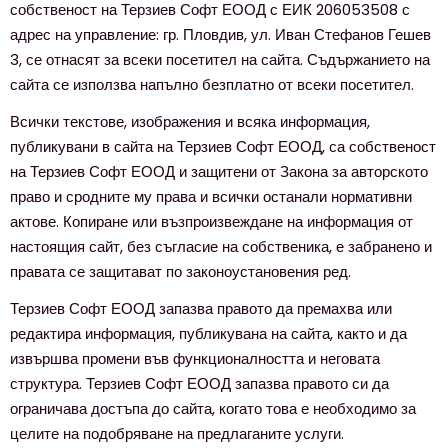
собственост на Терзиев Софт ЕООД с ЕИК 206053508 с
Запознат съм и се съгласявам с
Политиката за
адрес на управление: гр. Пловдив, ул. Иван Стефанов Гешев
поверителност
.
3, се отнасят за всеки посетител на сайта. Съдържанието на
сайта се използва напълно безплатно от всеки посетител.
Всички текстове, изображения и всяка информация,
публикувани в сайта на Терзиев Софт ЕООД, са собственост
на Терзиев Софт ЕООД и защитени от Закона за авторското
право и сродните му права и всички останали нормативни
актове. Копиране или възпроизвеждане на информация от
настоящия сайт, без съгласие на собственика, е забранено и
правата се защитават по законоустановения ред.
Терзиев Софт ЕООД запазва правото да премахва или
редактира информация, публикувана на сайта, както и да
извършва промени във функционалността и неговата
структура. Терзиев Софт ЕООД запазва правото си да
ограничава достъпа до сайта, когато това е необходимо за
целите на подобряване на предлаганите услуги.