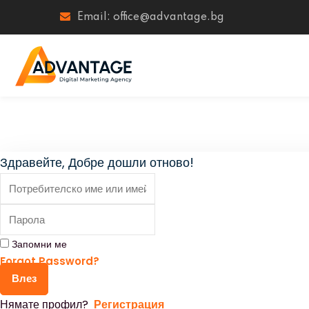
Email: office@advantage.bg
Здравейте, Добре дошли отново!
Запомни ме
Forgot Password?
Влез
Нямате профил?
Регистрация