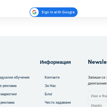
Регистрирайте се
Вече имате акаунт?
Влезте
Информация
Newsle
идуални обучения
Контакти
Запиши се 
дигиталния
e реклама
За Нас
маркетинг
Блог
 реклама
Често задавани