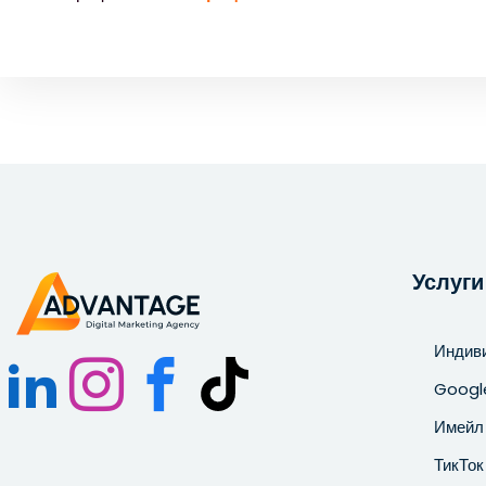
Услуги
Индив
Googl
Имейл 
ТикТок