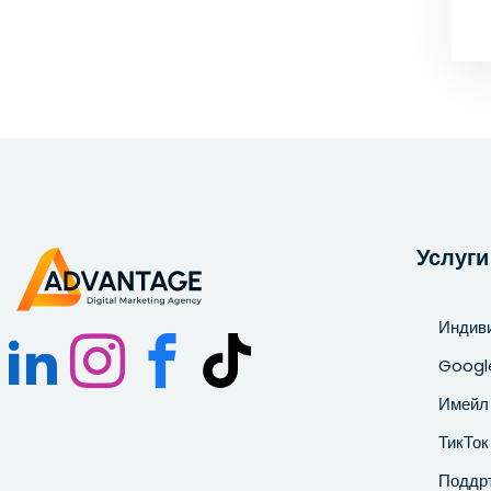
Услуги
Индив
Googl
Имейл 
ТикТок
Поддр