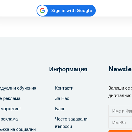
Регистрирайте се
Вече имате акаунт?
Влезте
Информация
Newsle
идуални обучения
Контакти
Запиши се 
дигиталния
e реклама
За Нас
маркетинг
Блог
 реклама
Често задавани
въпроси
ъжка на социални