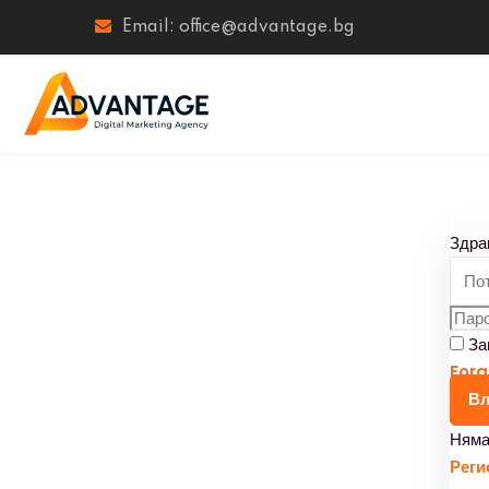
Email: office@advantage.bg
Здра
За
Forg
Вл
Няма
Реги