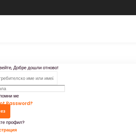
Влезте
Регистрирайте се
Влезте
Нямате акаунт?
Регистрирайте се
вейте, Добре дошли отново!
помни ме
ot Password?
ез
те профил?
Запомни ме
Загубили сте паролата си?
страция