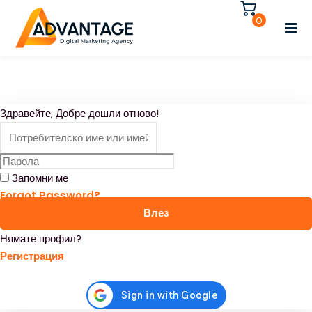
Влезте
Регистрирайте се
0
Влезте
Нямате акаунт?
Регистрирайте се
Регистрирайте се
Здравейте, Добре дошли отново!
Вече имате акаунт?
Влезте
Запомни ме
Forgot Password?
Влез
Нямате профил?
Регистрация