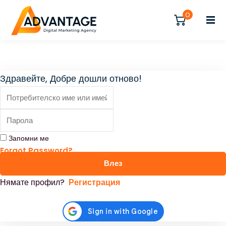
Влезте
Регистрирайте се
0
Влезте
Нямате акаунт?
Регистрирайте се
Здравейте, Добре дошли отново!
Регистрирайте се
Вече имате акаунт?
Влезте
Запомни ме
Forgot Password?
Влез
Нямате профил?
Регистрация