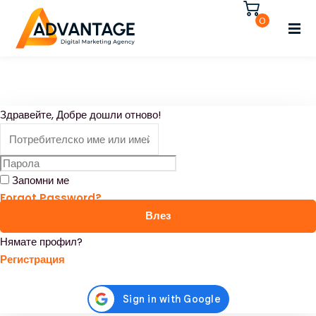
Влезте
Регистрирайте се
0
Влезте
Нямате акаунт?
Регистрирайте се
Регистрирайте се
Здравейте, Добре дошли отново!
Вече имате акаунт?
Влезте
Запомни ме
Forgot Password?
Влез
Нямате профил?
Регистрация