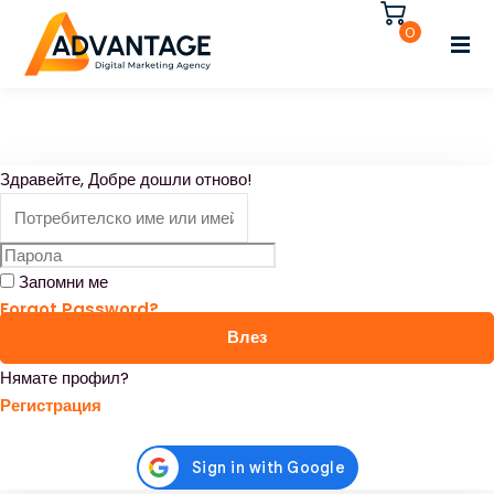
Влезте
Регистрирайте се
0
Влезте
Нямате акаунт?
Регистрирайте се
Регистрирайте се
Здравейте, Добре дошли отново!
Вече имате акаунт?
Влезте
Запомни ме
Forgot Password?
Влез
Нямате профил?
Регистрация