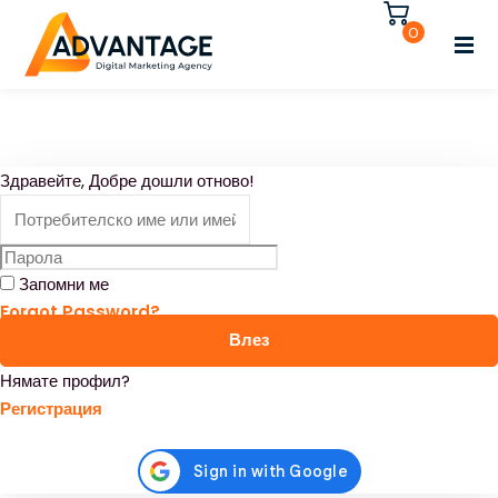
Влезте
Регистрирайте се
0
Влезте
Нямате акаунт?
Регистрирайте се
Регистрирайте се
Здравейте, Добре дошли отново!
Вече имате акаунт?
Влезте
Запомни ме
Forgot Password?
Влез
Нямате профил?
Регистрация