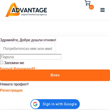
Влезте
Регистрирайте се
0
Влезте
Нямате акаунт?
Регистрирайте се
Регистрирайте се
Здравейте, Добре дошли отново!
Вече имате акаунт?
Влезте
Запомни ме
Forgot Password?
Влез
Нямате профил?
Регистрация