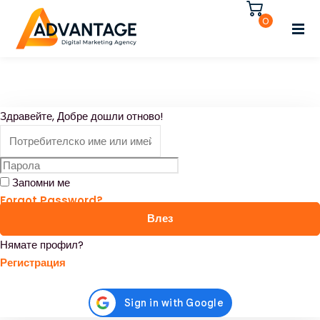
Влезте
Регистрирайте се
0
Влезте
Нямате акаунт?
Регистрирайте се
Регистрирайте се
Здравейте, Добре дошли отново!
Вече имате акаунт?
Влезте
Запомни ме
Forgot Password?
Влез
Нямате профил?
Регистрация